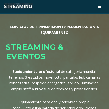
Saltar
al
contenido
SERVICIOS DE TRANSMISIÓN
IMPLEMENTACIÓN &
EQUIPAMIENTO
STREAMING &
EVENTOS
Equipamiento profesional
de categoría mundial,
tenemos 3 estudios móvil, cctv, pantallas led, cámaras
robotizadas, respaldo energético, sonido, iluminación,
amplio staff audiovisual de técnicos y profesionales.
Equipamiento para cine y televisión propio,
todo, junto a una batería de servicios y soluciones